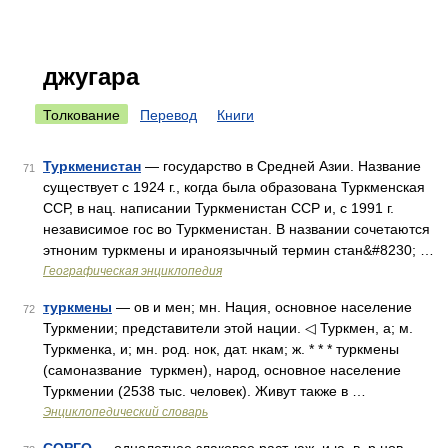
джугара
Толкование
Перевод
Книги
Туркменистан
— государство в Средней Азии. Название
71
существует с 1924 г., когда была образована Туркменская
ССР, в нац. написании Туркменистан ССР и, с 1991 г.
независимое гос во Туркменистан. В названии сочетаются
этноним туркмены и ираноязычный термин стан&#8230; …
Географическая энциклопедия
туркмены
— ов и мен; мн. Нация, основное население
72
Туркмении; представители этой нации. ◁ Туркмен, а; м.
Туркменка, и; мн. род. нок, дат. нкам; ж. * * * туркмены
(самоназвание туркмен), народ, основное население
Туркмении (2538 тыс. человек). Живут также в …
Энциклопедический словарь