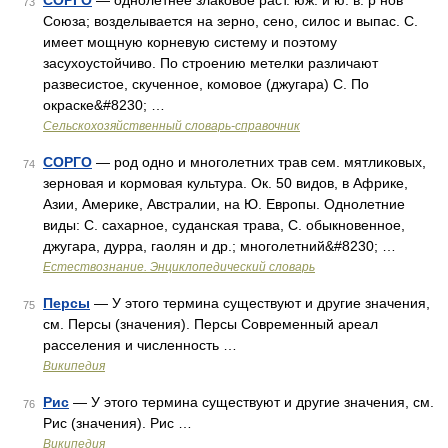
СОРГО
— однолетнее злаковое раст. юж. и ю. в. р нов
73
Союза; возделывается на зерно, сено, силос и выпас. С.
имеет мощную корневую систему и поэтому
засухоустойчиво. По строению метелки различают
развесистое, скученное, комовое (джугара) С. По
окраске&#8230; …
Сельскохозяйственный словарь-справочник
СОРГО
— род одно и многолетних трав сем. мятликовых,
74
зерновая и кормовая культура. Ок. 50 видов, в Африке,
Азии, Америке, Австралии, на Ю. Европы. Однолетние
виды: С. сахарное, суданская трава, С. обыкновенное,
джугара, дурра, гаолян и др.; многолетний&#8230; …
Естествознание. Энциклопедический словарь
Персы
— У этого термина существуют и другие значения,
75
см. Персы (значения). Персы Современный ареал
расселения и численность …
Википедия
Рис
— У этого термина существуют и другие значения, см.
76
Рис (значения). Рис …
Википедия