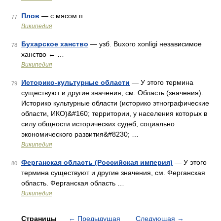
Плов
— с мясом п …
77
Википедия
Бухарское ханство
— узб. Buxoro xonligi независимое
78
ханство ← …
Википедия
Историко-культурные области
— У этого термина
79
существуют и другие значения, см. Область (значения).
Историко культурные области (историко этнографические
области, ИКО)&#160; территории, у населения которых в
силу общности исторических судеб, социально
экономического развития&#8230; …
Википедия
Ферганская область (Российская империя)
— У этого
80
термина существуют и другие значения, см. Ферганская
область. Ферганская область …
Википедия
Страницы
←
Предыдущая
Следующая
→